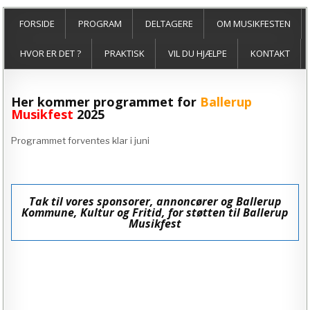
FORSIDE
PROGRAM
DELTAGERE
OM MUSIKFESTEN
HVOR ER DET ?
PRAKTISK
VIL DU HJÆLPE
KONTAKT
Her kommer programmet for
Ballerup
Musikfest
2025
Programmet forventes klar i juni
Tak til vores sponsorer, annoncører og Ballerup
Kommune, Kultur og Fritid, for støtten til Ballerup
Musikfest